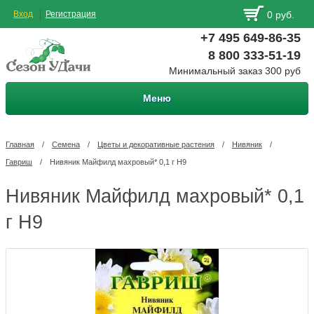
Вход
Регистрация
0 руб.
+7 495 649-86-35
8 800 333-51-19
Минимальный заказ 300 руб
Меню
Главная
/
Семена
/
Цветы и декоративные растения
/
Нивяник
/
Гавриш
/
Нивяник Майфилд махровый* 0,1 г Н9
Нивяник Майфилд махровый* 0,1
г Н9