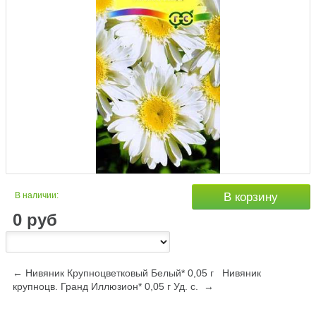
В наличии:
В корзину
0
руб
← Нивяник Крупноцветковый Белый* 0,05 г
Нивяник
крупноцв. Гранд Иллюзион* 0,05 г Уд. с. →