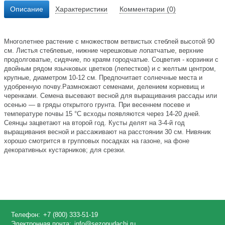
Описание
Характеристики
Комментарии (0)
Многолетнее растение с множеством ветвистых стеблей высотой 90
см. Листья стеблевые, нижние черешковые лопатчатые, верхние
продолговатые, сидячие, по краям городчатые. Соцветия - корзинки с
двойным рядом язычковых цветков (лепестков) и с желтым центром,
крупные, диаметром 10-12 см. Предпочитает солнечные места и
удобренную почву.Размножают семенами, делением корневищ и
черенками. Семена высевают весной для выращивания рассады или
осенью — в гряды открытого грунта. При весеннем посеве и
температуре почвы 15 °C всходы появляются через 14-20 дней.
Сеянцы зацветают на второй год. Кусты делят на 3-4-й год
выращивания весной и рассаживают на расстоянии 30 см. Нивяник
хорошо смотрится в групповых посадках на газоне, на фоне
декоративных кустарников; для срезки.
Телефон:
+7 (800) 333-51-19
Электронная почта:
info@sezonudachi.ru