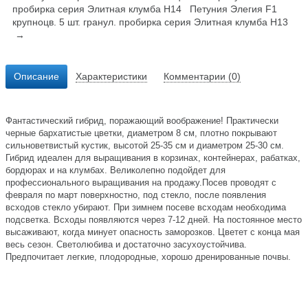
пробирка серия Элитная клумба Н14
Петуния Элегия F1
крупноцв. 5 шт. гранул. пробирка серия Элитная клумба Н13
→
Описание
Характеристики
Комментарии (0)
Фантастический гибрид, поражающий воображение! Практически
черные бархатистые цветки, диаметром 8 см, плотно покрывают
сильноветвистый кустик, высотой 25-35 см и диаметром 25-30 см.
Гибрид идеален для выращивания в корзинах, контейнерах, рабатках,
бордюрах и на клумбах. Великолепно подойдет для
профессионального выращивания на продажу.Посев проводят с
февраля по март поверхностно, под стекло, после появления
всходов стекло убирают. При зимнем посеве всходам необходима
подсветка. Всходы появляются через 7-12 дней. На постоянное место
высаживают, когда минует опасность заморозков. Цветет с конца мая
весь сезон. Светолюбива и достаточно засухоустойчива.
Предпочитает легкие, плодородные, хорошо дренированные почвы.