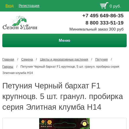
Вход
Регистрация
0 руб.
+7 495 649-86-35
8 800 333-51-19
Минимальный заказ 300 руб
Меню
Главная
/
Семена
/
Цветы и декоративные растения
/
Петуния
/
Гавриш
/
Петуния Черный бархат F1 крупноцв. 5 шт. гранул. пробирка серия
Элитная клумба Н14
Петуния Черный бархат F1
крупноцв. 5 шт. гранул. пробирка
серия Элитная клумба Н14