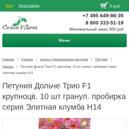
Вход
Регистрация
0 руб.
+7 495 649-86-35
8 800 333-51-19
Минимальный заказ 300 руб
Меню
Главная
/
Семена
/
Цветы и декоративные растения
/
Петуния
/
Гавриш
/
Петуния Дольче Трио F1 крупноцв. 10 шт гранул. пробирка серия
Элитная клумба Н14
Петуния Дольче Трио F1
крупноцв. 10 шт гранул. пробирка
серия Элитная клумба Н14