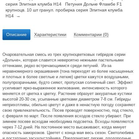
серия Элитная клумба Н14
Петуния Дольче Фламбе F1
крупноцв. 10 шт гранул. пробирка серия Элитная клумба
Н14 →
Описание
Характеристики
Комментарии (0)
Очаровательная смесь из трех крупноцветковых гибридов серии
«Дольче», которая славится невероятно нежными пастельными
оттенками, редко встречающимися среди петуний. Из-за
неравномерного окрашивания (тона переходят из более насыщенных
и плотных в более светлые и легкие) цветки кажутся воздушными,
полупрозрачными, будто сияют, пропуская солнечный свет. Эффект
усиливает ярко-выраженное жилкование, интенсивность которого
меняется от цветка к цветку. Растение образует аккуратные кустики
высотой 20-30 см, усыпанные цветками диаметром 7-8 см. Гибриды
неприхотливы, обильно цветут и даже в ненастную погоду сохраняют
свою привлекательность. Посев проводят поверхностно, под стекло,
с февраля по март. После появления всходов стекло убирают. При
зимнем посеве всходам необходима подсветка. Всходы появляются
через 7-12 дней. На постоянное место высаживают, когда минует
опасность заморозков. Цветет с конца мая весь сезон. Светолюбива
и достаточно засухоустойчива. Предпочитает легкие, плодородные,