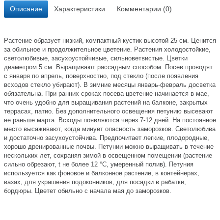
Описание
Характеристики
Комментарии (0)
Растение образует низкий, компактный кустик высотой 25 см. Ценится
за обильное и продолжительное цветение. Растения холодостойкие,
светолюбивые, засухоустойчивые, сильноветвистые. Цветки
диаметром 5 см. Выращивают рассадным способом. Посев проводят
с января по апрель, поверхностно, под стекло (после появления
всходов стекло убирают). В зимние месяцы январь-февраль досветка
обязательна. При ранних сроках посева цветение начинается в мае,
что очень удобно для выращивания растений на балконе, закрытых
террасах, патио. Без дополнительного освещения петунию высевают
не раньше марта. Всходы появляются через 7-12 дней. На постоянное
место высаживают, когда минует опасность заморозков. Светолюбива
и достаточно засухоустойчива. Предпочитает легкие, плодородные,
хорошо дренированные почвы. Петунии можно выращивать в течение
нескольких лет, сохраняя зимой в освещенном помещении (растение
сильно обрезают, t не более 12 °C, умеренный полив). Петуния
используется как фоновое и балконное растение, в контейнерах,
вазах, для украшения подоконников, для посадки в рабатки,
бордюры. Цветет обильно с начала мая до заморозков.