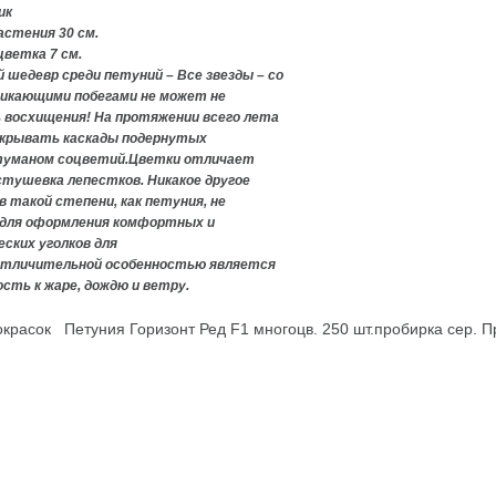
ик
астения
30 см.
цветка
7 см.
 шедевр среди петуний – Все звезды – со
никающими побегами не может не
восхищения! На протяжении всего лета
скрывать каскады подернутых
туманом соцветий.Цветки отличает
стушевка лепестков. Никакое другое
в такой степени, как петуния, не
 для оформления комфортных и
ских уголков для
Отличительной особенностью является
сть к жаре, дождю и ветру.
окрасок
Петуния Горизонт Ред F1 многоцв. 250 шт.пробирка сер.