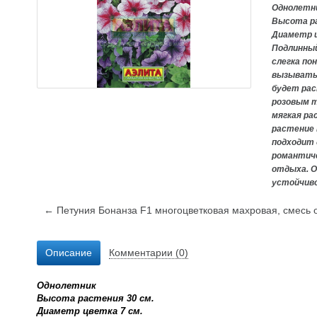
Однолетн
Высота р
Диаметр 
Подлинный
слегка по
вызывать 
будет ра
розовым 
мягкая ра
растение 
подходит
романтиче
отдыха. 
устойчиво
← Петуния Бонанза F1 многоцветковая махровая, смесь 
Описание
Комментарии (0)
Однолетник
Высота растения
30 см.
Диаметр цветка
7 см.