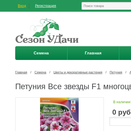
Вход
Регистрация
Семена
Главная
Главная
/
Семена
/
Цветы и декоративные растения
/
Петуния
/
Петуния Все звезды F1 многоцв
В наличии
0
руб