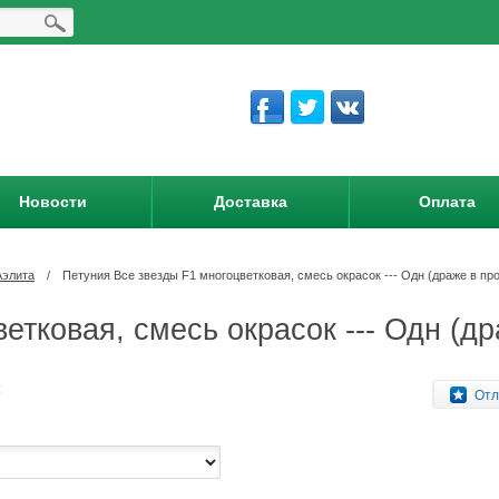
Новости
Доставка
Оплата
Аэлита
/
Петуния Все звезды F1 многоцветковая, смесь окрасок --- Одн (драже в пр
етковая, смесь окрасок --- Одн (др
:
Отл