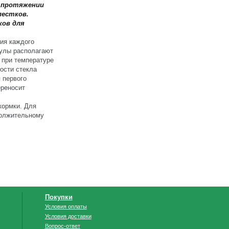
а протяжении
пестков.
ков для
ия каждого
нулы располагают
 при температуре
ости стекла
 первого
ереносит
кормки. Для
должительному
Покупки
Условия оплаты
Условия доставки
Вопрос-ответ