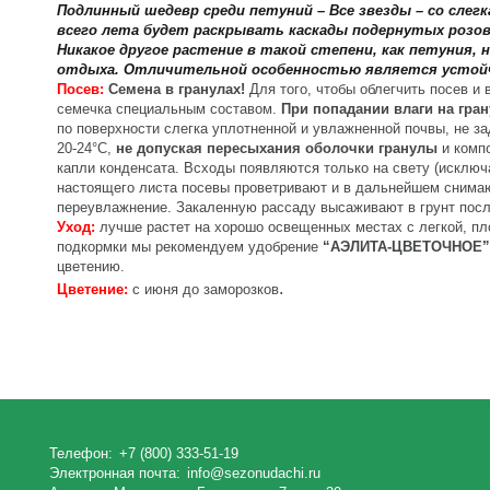
Подлинный шедевр среди петуний – Все звезды – со сле
всего лета будет раскрывать каскады подернутых розо
Никакое другое растение в такой степени, как петуния
отдыха. Отличительной особенностью является устойч
Посев:
Семена в гранулах!
Для того, чтобы облегчить посев и
семечка специальным составом.
При попадании влаги на гран
по поверхности слегка уплотненной и увлажненной почвы, не з
20-24°С,
не допуская пересыхания оболочки гранулы
и компо
капли конденсата. Всходы появляются только на свету (исключ
настоящего листа посевы проветривают и в дальнейшем снимаю
переувлажнение. Закаленную рассаду высаживают в грунт посл
Уход:
лучше растет на хорошо освещенных местах с легкой, пл
подкормки мы рекомендуем удобрение
“АЭЛИТА-ЦВЕТОЧНОЕ”
цветению.
.
Цветение:
с июня до заморозков
Телефон:
+7 (800) 333-51-19
Электронная почта:
info@sezonudachi.ru