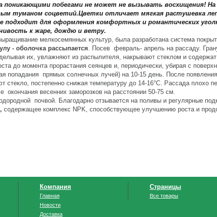
гка поникающими побегами не может не вызывать восхищения! Н
вым туманом соцветий.Цветки отличает мягкая растушевка ле
, не подходит для оформления комфортных и романтических угол
ивость к жаре, дождю и ветру.
 выращивание мелкосемянных культур, была разработана система покрыт
улу - оболочка рассыпается
. Посев февраль- апрель на рассаду. Гра
аделывая их, увлажняют из распылителя, накрывают стеклом и содержат
ста до момента прорастания сеянцев и, периодически, убирая с поверхн
ая попадания прямых солнечных лучей) на 10-15 день. После появления
т стекло, постепенно снижая температуру до 14-16°С. Рассада плохо п
е окончания весенних заморозков на расстоянии 50-
75 см
.
одородной почвой. Благодарно отзывается на поливы и регулярные под
,
содержащее комплекс NPK, способствующее улучшению роста и про
Компания
Страницы
Главная
Все товары
Новости
Доставка