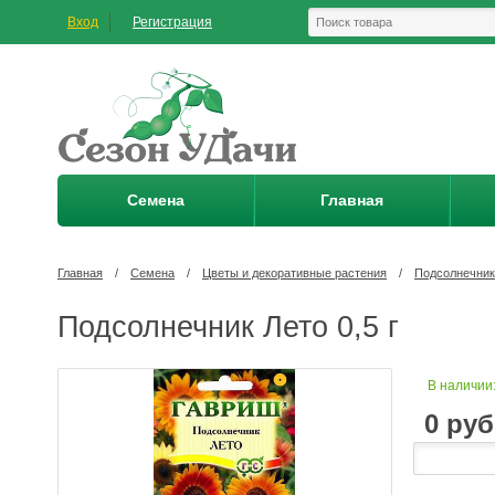
Вход
Регистрация
Семена
Главная
Главная
/
Семена
/
Цветы и декоративные растения
/
Подсолнечник
Подсолнечник Лето 0,5 г
В наличии
0
руб