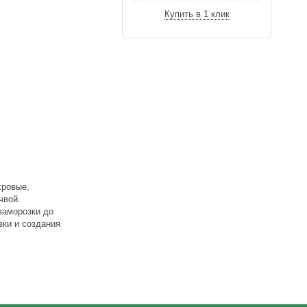
Купить в 1 клик
хровые,
чвой.
заморозки до
зки и создания