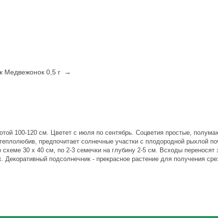
к Медвежонок 0,5 г →
той 100-120 см. Цветет с июля по сентябрь. Соцветия простые, полума
и теплолюбив, предпочитает солнечные участки с плодородной рыхлой по
хеме 30 х 40 см, по 2-3 семечки на глубину 2-5 см. Всходы переносят 
ах. Декоративный подсолнечник - прекрасное растение для получения сре