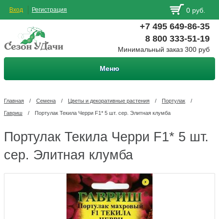
Вход
Регистрация
0 руб.
+7 495 649-86-35
8 800 333-51-19
Минимальный заказ 300 руб
Меню
Главная
/
Семена
/
Цветы и декоративные растения
/
Портулак
/
Гавриш
/
Портулак Текила Черри F1* 5 шт. сер. Элитная клумба
Портулак Текила Черри F1* 5 шт.
сер. Элитная клумба