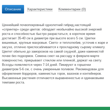
Описание
Характеристики
Комментарии (0)
Ценнейший почвопокровный однолетний гибрид,настоящий
«спринтер» среди цветов: обладает необычайно высокой энергией
роста и способностью быстро разрастаться, в короткое время
достигает 35-40 см в диаметре при высоте всего 5 см. Цветки
вишневые, крупные махровые. Свето- и теплолюбив, усточив к жаре и
засухе, отлично приспосабливается к прохладному сырому климату.
Цветет обильно до заморозков на самой скудной, даже каменистой
почве без подкормок. Семена сеют на рассаду в феврале-марте
поверхностно, прикрывают стеклом или пленкой, держат на свету.
Всходы появляются через 7-14 дней. Пикируют в горшочки
диаметром 5-6 см, с очень умеренным поливом. Рекомендован для
оформления бордюров, каменистых горок, вазонов и контейнеров.
Высаженные растения отличаются выравненностью и одинаковыми
темпами роста.