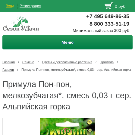
Вход
Регистрация
0 руб.
+7 495 649-86-35
8 800 333-51-19
Минимальный заказ 300 руб
Меню
Главная
/
Семена
/
Цветы и декоративные растения
/
Примула
/
Гавриш
/
Примула Пон-пон, мелкозубчатая*, смесь 0,03 г сер. Альпийская горка
Примула Пон-пон,
мелкозубчатая*, смесь 0,03 г сер.
Альпийская горка