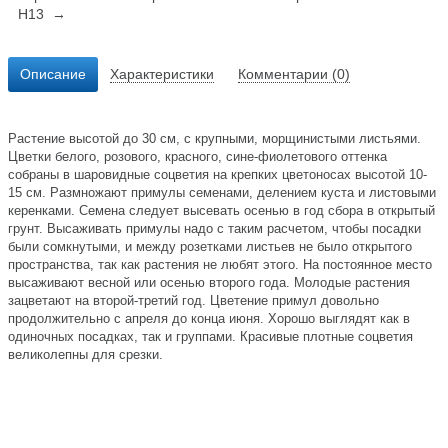
Н13 →
Описание
Характеристики
Комментарии (0)
Растение высотой до 30 см, с крупными, морщинистыми листьями.
Цветки белого, розового, красного, сине-фиолетового оттенка
собраны в шаровидные соцветия на крепких цветоносах высотой 10-
15 см. Размножают примулы семенами, делением куста и листовыми
керенками. Семена следует высевать осенью в год сбора в открытый
грунт. Высаживать примулы надо с таким расчетом, чтобы посадки
были сомкнутыми, и между розетками листьев не было открытого
пространства, так как растения не любят этого. На постоянное место
высаживают весной или осенью второго года. Молодые растения
зацветают на второй-третий год. Цветение примул довольно
продолжительно с апреля до конца июня. Хорошо выглядят как в
одиночных посадках, так и группами. Красивые плотные соцветия
великолепны для срезки.