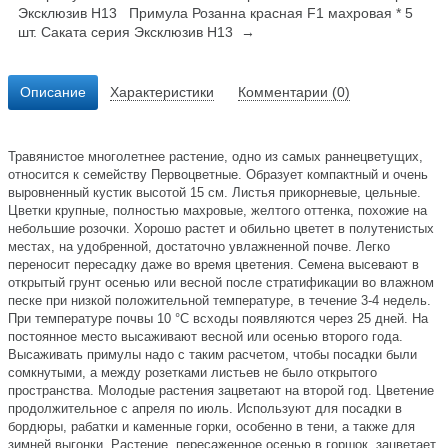
Эксклюзив Н13
Примула Розанна красная F1 махровая * 5
шт. Саката серия Эксклюзив Н13 →
Описание
Характеристики
Комментарии (0)
Травянистое многолетнее растение, одно из самых раннецветущих,
относится к семейству Первоцветные. Образует компактный и очень
выровненный кустик высотой 15 см. Листья прикорневые, цельные.
Цветки крупные, полностью махровые, желтого оттенка, похожие на
небольшие розочки. Хорошо растет и обильно цветет в полутенистых
местах, на удобренной, достаточно увлажненной почве. Легко
переносит пересадку даже во время цветения. Семена высевают в
открытый грунт осенью или весной после стратификации во влажном
песке при низкой положительной температуре, в течение 3-4 недель.
При температуре почвы 10 °С всходы появляются через 25 дней. На
постоянное место высаживают весной или осенью второго года.
Высаживать примулы надо с таким расчетом, чтобы посадки были
сомкнутыми, а между розетками листьев не было открытого
пространства. Молодые растения зацветают на второй год. Цветение
продолжительное с апреля по июль. Используют для посадки в
бордюры, рабатки и каменные горки, особенно в тени, а также для
зимней выгонки. Растение, пересаженное осенью в горшок, зацветает