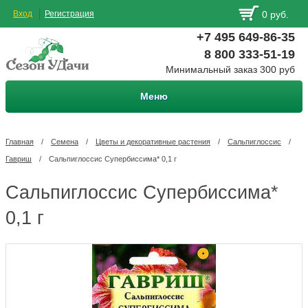
Вход
Регистрация
0 руб.
+7 495 649-86-35
8 800 333-51-19
Минимальный заказ 300 руб
Меню
Главная
/
Семена
/
Цветы и декоративные растения
/
Сальпиглоссис
/
Гавриш
/
Сальпиглоссис Супербиссима* 0,1 г
Сальпиглоссис Супербиссима*
0,1 г