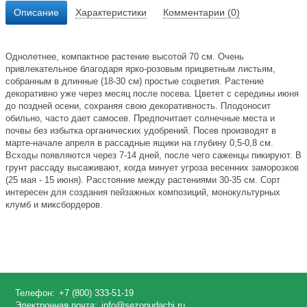
Описание
Характеристики
Комментарии (0)
Однолетнее, компактное растение высотой 70 см. Очень
привлекательное благодаря ярко-розовым прицветным листьям,
собранным в длинные (18-30 см) простые соцветия. Растение
декоративно уже через месяц после посева. Цветет с середины июня
до поздней осени, сохраняя свою декоративность. Плодоносит
обильно, часто дает самосев. Предпочитает солнечные места и
почвы без избытка органических удобрений. Посев производят в
марте-начале апреля в рассадные ящики на глубину 0,5-0,8 см.
Всходы появляются через 7-14 дней, после чего саженцы пикируют. В
грунт рассаду высаживают, когда минует угроза весенних заморозков
(25 мая - 15 июня). Расстояние между растениями 30-35 см. Сорт
интересен для создания пейзажных композиций, монокультурных
клумб и миксбордеров.
Телефон:
+7 (800) 333-51-19
Электронная почта:
info@sezonudachi.ru