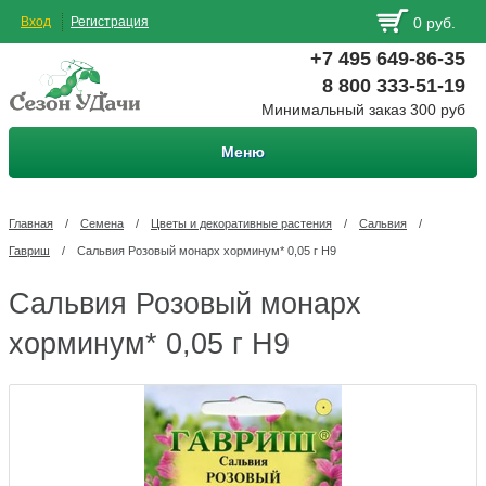
Вход
Регистрация
0 руб.
+7 495 649-86-35
8 800 333-51-19
Минимальный заказ 300 руб
Меню
Главная
/
Семена
/
Цветы и декоративные растения
/
Сальвия
/
Гавриш
/
Сальвия Розовый монарх хорминум* 0,05 г Н9
Сальвия Розовый монарх
хорминум* 0,05 г Н9