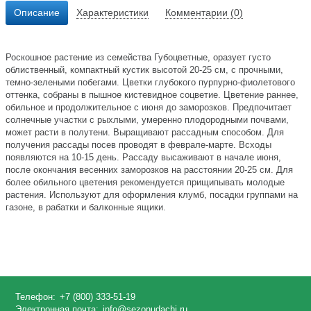
Описание
Характеристики
Комментарии (0)
Роскошное растение из семейства Губоцветные, оразует густо
облиственный, компактный кустик высотой 20-25 см, с прочными,
темно-зелеными побегами. Цветки глубокого пурпурно-фиолетового
оттенка, собраны в пышное кистевидное соцветие. Цветение раннее,
обильное и продолжительное с июня до заморозков. Предпочитает
солнечные участки с рыхлыми, умеренно плодородными почвами,
может расти в полутени. Выращивают рассадным способом. Для
получения рассады посев проводят в феврале-марте. Всходы
появляются на 10-15 день. Рассаду высаживают в начале июня,
после окончания весенних заморозков на расстоянии 20-25 см. Для
более обильного цветения рекомендуется прищипывать молодые
растения. Используют для оформления клумб, посадки группами на
газоне, в рабатки и балконные ящики.
Телефон:
+7 (800) 333-51-19
Электронная почта:
info@sezonudachi.ru