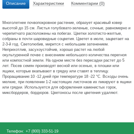
Описание
Характеристики
Комментарии (0)
Многолетнее почвопокровное растение, образует красивый ковер
высотой до 15 см. Листья голубовато-зеленые, сочные, равномерно и
черепитчато расположены на побегах. Цветки золотисто-желтые,
собраны в почти шаровидные соцветия. Цветет в июле, зацветает на
2-3-й год. Светолюбив, мирится с небольшим затенением.
Неприхотлив, засухоустойчив, хорошо растет на любой
окультуренной почве с внесением небольшого количества перегноя
или компостной земли. На одном месте без пересадки растет до 5
лет. Посев семян производят весной или осенью, в плошки или
ящики, которые вкапывают в грядку или ставят в теплицу.
Проращивание:10 -12 дней при температуре 18 -22 °С. Всходы очень
мелкие, при появлении 1-2 настоящих листочков их пикируют в ящики
или грядки. Используется для оформления каменистых горок,
миксбордеров, бордюров. Цветоносы после цветения удаляют.
Телефон:
+7 (800) 333-51-19