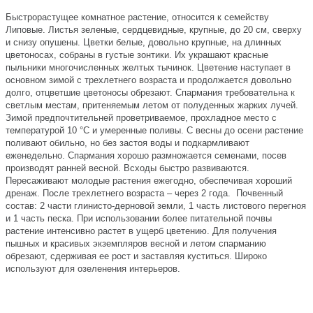
Быстрорастущее комнатное растение, относится к семейству
Липовые. Листья зеленые, сердцевидные, крупные, до 20 см, сверху
и снизу опушены. Цветки белые, довольно крупные, на длинных
цветоносах, собраны в густые зонтики. Их украшают красные
пыльники многочисленных желтых тычинок. Цветение наступает в
основном зимой с трехлетнего возраста и продолжается довольно
долго, отцветшие цветоносы обрезают. Спармания требовательна к
светлым местам, притеняемым летом от полуденных жарких лучей.
Зимой предпочтительней проветриваемое, прохладное место с
температурой 10 °C и умеренные поливы. С весны до осени растение
поливают обильно, но без застоя воды и подкармливают
еженедельно. Спармания хорошо размножается семенами, посев
производят ранней весной. Всходы быстро развиваются.
Пересаживают молодые растения ежегодно, обеспечивая хороший
дренаж. После трехлетнего возраста – через 2 года. Почвенный
состав: 2 части глинисто-дерновой земли, 1 часть листового перегноя
и 1 часть песка. При использовании более питательной почвы
растение интенсивно растет в ущерб цветению. Для получения
пышных и красивых экземпляров весной и летом спарманию
обрезают, сдерживая ее рост и заставляя куститься. Широко
используют для озеленения интерьеров.