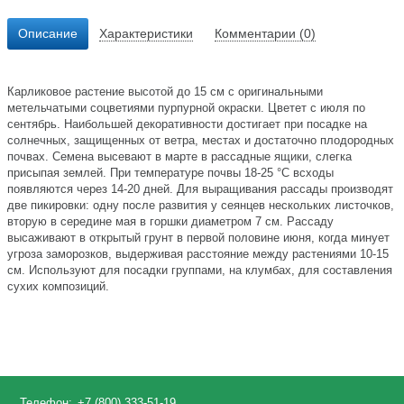
Описание
Характеристики
Комментарии (0)
Карликовое растение высотой до 15 см с оригинальными
метельчатыми соцветиями пурпурной окраски. Цветет с июля по
сентябрь. Наибольшей декоративности достигает при посадке на
солнечных, защищенных от ветра, местах и достаточно плодородных
почвах. Семена высевают в марте в рассадные ящики, слегка
присыпая землей. При температуре почвы 18-25 °С всходы
появляются через 14-20 дней. Для выращивания рассады производят
две пикировки: одну после развития у сеянцев нескольких листочков,
вторую в середине мая в горшки диаметром 7 см. Рассаду
высаживают в открытый грунт в первой половине июня, когда минует
угроза заморозков, выдерживая расстояние между растениями 10-15
см. Используют для посадки группами, на клумбах, для составления
сухих композиций.
Телефон:
+7 (800) 333-51-19