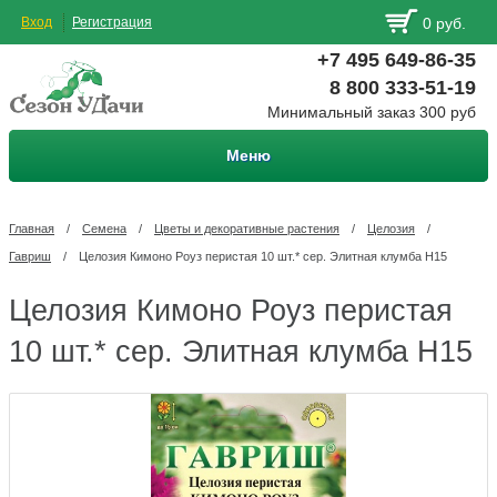
Вход
Регистрация
0 руб.
+7 495 649-86-35
8 800 333-51-19
Минимальный заказ 300 руб
Меню
Главная
/
Семена
/
Цветы и декоративные растения
/
Целозия
/
Гавриш
/
Целозия Кимоно Роуз перистая 10 шт.* сер. Элитная клумба Н15
Целозия Кимоно Роуз перистая
10 шт.* сер. Элитная клумба Н15