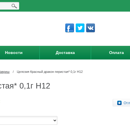
Новости
Доставка
Оплата
Гавриш
/
Целозия Красный дракон перистая* 0,1г Н12
тая* 0,1г Н12
:
Отл