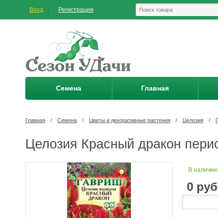
Вход
Регистрация
Семена
Главная
Главная
/
Семена
/
Цветы и декоративные растения
/
Целозия
/
Целозия Красный дракон перис
В наличии
0
руб