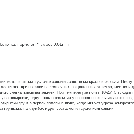
алютка, перистая *, смесь 0,01г →
ыми метельчатыми, густомахровыми соцветиями красной окраски. Цветут
достигают при посадке на солнечных, защищенных от ветра, местах и 
ики, слегка присыпая землей. При температуре почвы 18-25° С всходы 
две пикировки, одну - после развития у сеянцев нескольких листочков,
открытый грунт в первой половине июня, когда минует угроза заморозко
и группами, на клумбах и для составления сухих композиций.