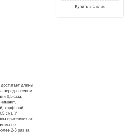
Купить в 1 клик
 достигает длины
на перед посевом
ли 0,5-1см,
снимают,
ой, торфяной
,5 см). У
ном притеняют от
риемы по
олее 2-3 раз за