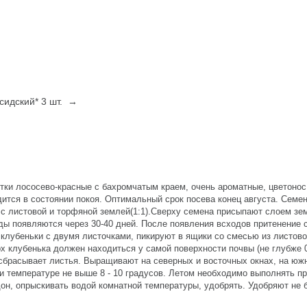
сидский* 3 шт. →
тки лососево-красные с бахромчатым краем, очень ароматные, цветонос
одится в состоянии покоя. Оптимальный срок посева конец августа. Семе
 с листовой и торфяной землей(1:1).Сверху семена присыпают слоем зем
оды появляются через 30-40 дней. После появления всходов притенение 
 клубеньки с двумя листочками, пикируют в ящики со смесью из листов
рх клубенька должен находиться у самой поверхности почвы (не глубже 0
 сбрасывает листья. Выращивают на северных и восточных окнах, на юж
и температуре не выше 8 - 10 градусов. Летом необходимо выполнять п
он, опрыскивать водой комнатной температуры, удобрять. Удобряют не б