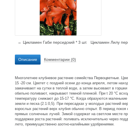
← Цикламен Габи персидский * 3 шт.
Цикламен Лилу пер
Описание
Комментарии (0)
Многолетнее клубневое растение семейства Первоцветные. Цве
15 -20 см. Цветет с поздней осени до конца апреля, летом нах
замачивают на сутки в теплой воде, а затем высевают в горшки
обильно поливают, накрывают темной пленкой. При t 20 °C всх
температуру снижают до 15-17 °C. Когда образуются маленькие
земли и песка (2:1:0,5). При пересадках у молодых растений ве
взрослых растений верх клубня обычно открыт. В период покоя
прямых солнечных лучей. Зимой содержат на светлом месте пр
поддержке роста растений: поливать исключительно через подд
лето, преимущественно азотно-калийными удобрениями.