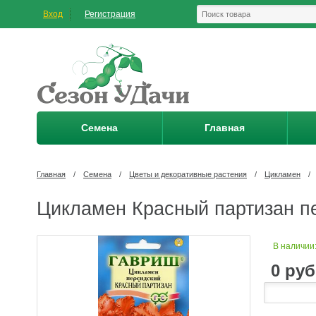
Вход
Регистрация
Семена
Главная
Главная
/
Семена
/
Цветы и декоративные растения
/
Цикламен
/
Цикламен Красный партизан пе
В наличии
0
руб