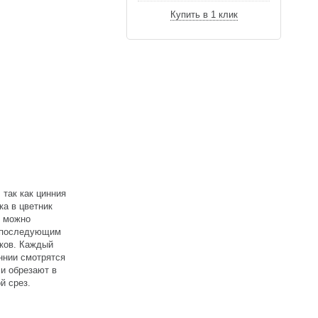
Купить в 1 клик
 так как цинния
ка в цветник
е можно
с последующим
зков. Каждый
ннии смотрятся
ли обрезают в
й срез.