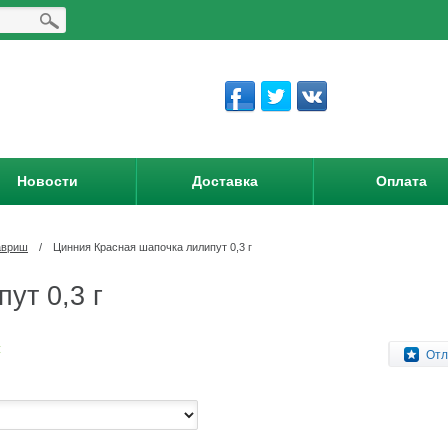
Новости
Доставка
Оплата
авриш
/
Цинния Красная шапочка лилипут 0,3 г
ут 0,3 г
:
Отл