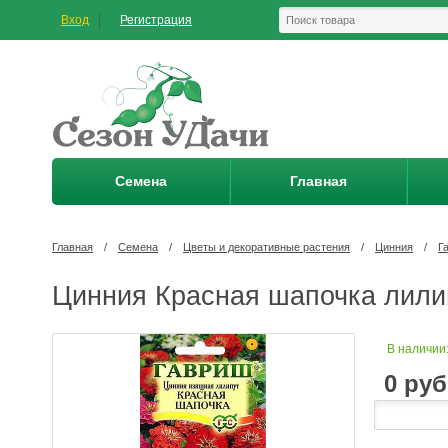
Вход
Регистрация
Семена
Главная
Главная
/
Семена
/
Цветы и декоративные растения
/
Цинния
/
Г
Цинния Красная шапочка лилип
В наличии
0
руб