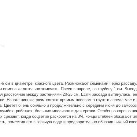
 →
-6 см в диаметре, красного цвета. Размножают семенами через рассаду,
 семена желательно замочить. Посев в апреле, на глубину 1 см. Высад
ая расстояние между растениями 20-25 см. Если рассада вытянулась, е
орни. На юге циннию размножают прямым посевом в грунт в апреле-мае 
а. Цветет очень обильно и продолжительно с середины июня до заморо
клумбах, рабатках, больших массивах и для срезки. Особенно хорошо ци
Их срезают, когда соцветие раскроется на 3/4, концы стеблей обжигают и
ть, поместив его в горячую воду и предварительно обновив нижний косо