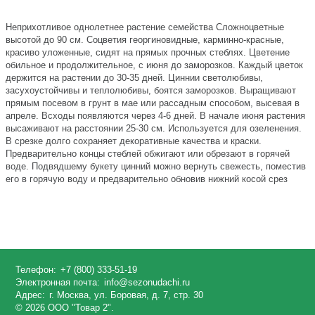
Неприхотливое однолетнее растение семейства Сложноцветные
высотой до 90 см. Соцветия георгиновидные, карминно-красные,
красиво уложенные, сидят на прямых прочных стеблях. Цветение
обильное и продолжительное, с июня до заморозков. Каждый цветок
держится на растении до 30-35 дней. Циннии светолюбивы,
засухоустойчивы и теплолюбивы, боятся заморозков. Выращивают
прямым посевом в грунт в мае или рассадным способом, высевая в
апреле. Всходы появляются через 4-6 дней. В начале июня растения
высаживают на расстоянии 25-30 см. Используется для озеленения.
В срезке долго сохраняет декоративные качества и краски.
Предварительно концы стеблей обжигают или обрезают в горячей
воде. Подвядшему букету цинний можно вернуть свежесть, поместив
его в горячую воду и предварительно обновив нижний косой срез
Телефон:
+7 (800) 333-51-19
Электронная почта:
info@sezonudachi.ru
Адрес:
г. Москва, ул. Боровая, д. 7, стр. 30
© 2026 ООО "Товар 2".