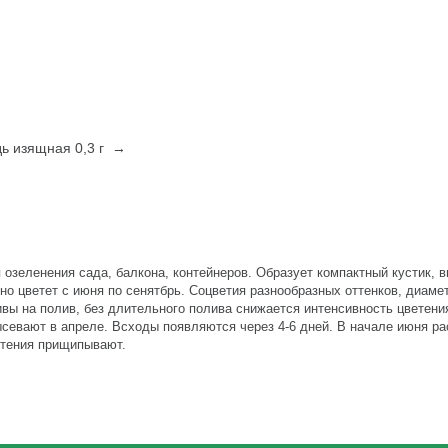
ь изящная 0,3 г →
зеленения сада, балкона, контейнеров. Образует компактный кустик, в
 цветет с июня по сенятбрь. Соцветия разнообразных оттенков, диамет
вы на полив, без длительного полива снижается интенсивность цветени
евают в апреле. Всходы появляются через 4-6 дней. В начале июня ра
стения прищипывают.