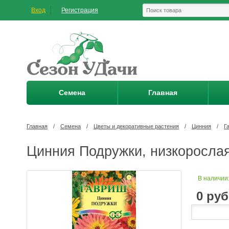
Вход
Регистрация
Семена
Главная
Главная
/
Семена
/
Цветы и декоративные растения
/
Цинния
/
Г
Цинния Подружки, низкорослая
В наличии
0
руб