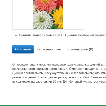
← Цинния Подарок маме 0,3 г
Цинния Полярный медвед
Описание
Характеристики
Комментарии (0)
Очаровательная смесь миниатюрных кактусовидных цинний для о
прочными, ветвящимися цветоносами. Обильно и продолжительно
Циннии светолюбивы, засухоустойчивы и теплолюбивы; отзывчи
размер соцветий. Выращивают рассадным способом. Семена выс
высаживают на расстоянии 20 см. Для большей кустистости ра