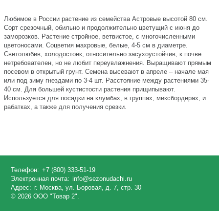
Любимое в России растение из семейства Астровые высотой 80 см.
Сорт срезочный, обильно и продолжительно цветущий с июня до
заморозков. Растение стройное, ветвистое, с многочисленными
цветоносами. Соцветия махровые, белые, 4-5 см в диаметре.
Светолюбив, холодостоек, относительно засухоустойчив, к почве
нетребователен, но не любит переувлажнения. Выращивают прямым
посевом в открытый грунт. Семена высевают в апреле – начале мая
или под зиму гнездами по 3-4 шт. Расстояние между растениями 35-
40 см. Для большей кустистости растения прищипывают.
Используется для посадки на клумбах, в группах, миксбордерах, и
рабатках, а также для получения срезки.
Телефон:
+7 (800) 333-51-19
Электронная почта:
info@sezonudachi.ru
Адрес:
г. Москва, ул. Боровая, д. 7, стр. 30
© 2026 ООО "Товар 2".