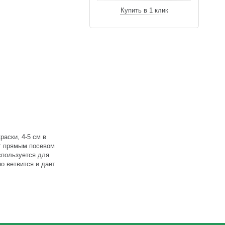
Купить в 1 клик
аски, 4-5 см в
ют прямым посевом
спользуется для
о ветвится и дает