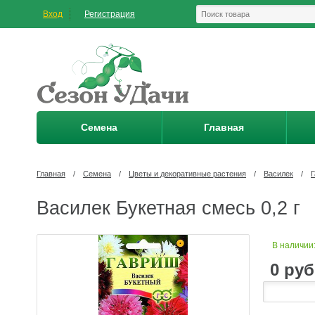
Вход
Регистрация
Семена
Главная
Главная
/
Семена
/
Цветы и декоративные растения
/
Василек
/
Василек Букетная смесь 0,2 г
В наличии
0
руб