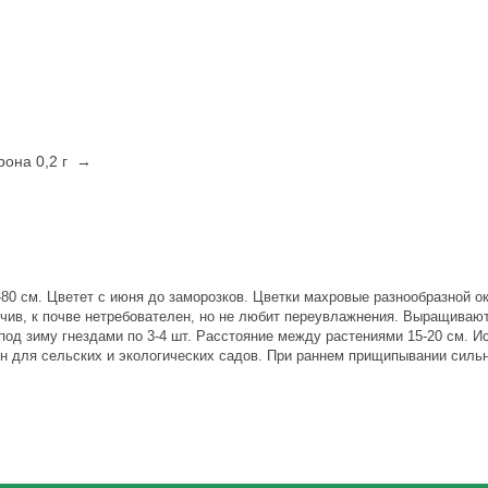
рона 0,2 г →
0 см. Цветет с июня до заморозков. Цветки махровые разнообразной окр
йчив, к почве нетребователен, но не любит переувлажнения. Выращива
под зиму гнездами по 3-4 шт. Расстояние между растениями 15-20 см. И
ен для сельских и экологических садов. При раннем прищипывании сильн