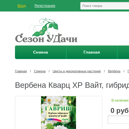
Вход
Регистрация
Семена
Главная
Главная
/
Семена
/
Цветы и декоративные растения
/
Вербена
/
Вербена Кварц XP Вайт, гибрид
В наличии
0
руб