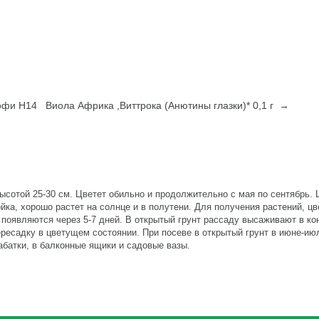
рофи Н14
Виола Африка ,Виттрока (Анютины глазки)* 0,1 г →
сотой 25-30 см. Цветет обильно и продолжительно с мая по сентябрь. 
ойка, хорошо растет на солнце и в полутени. Для получения растений, ц
появляются через 5-7 дней. В открытый грунт рассаду высаживают в ко
ересадку в цветущем состоянии. При посеве в открытый грунт в июне-ию
абатки, в балконные ящики и садовые вазы.