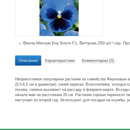
← Виола Магнум Блу Блотч F1, Виттрока 250 шт.* сер. П
Описание
Характеристики
Комментарии (0)
Неприхотливое популярное растение из семейства Фиалковые вы
(5,5-6,5 см в диаметре), синей окраски. Влаголюбива, холодост
посева, семена высевают на рассаду в феврале-марте. Всходы 
начале мая на расстоянии 20 см. Растения хорошо переносят п
наступает во второй год. Используют для посадки на клумбы, р