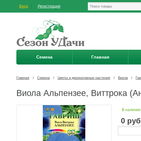
Вход
Регистрация
Семена
Главная
Главная
/
Семена
/
Цветы и декоративные растения
/
Виола
/
Га
Виола Альпензее, Виттрока (Ан
В наличии
0
руб