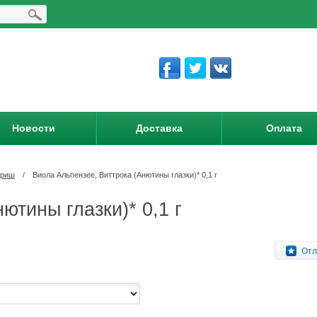
Новости
Доставка
Оплата
вриш
/
Виола Альпензее, Виттрока (Анютины глазки)* 0,1 г
ютины глазки)* 0,1 г
:
Отл