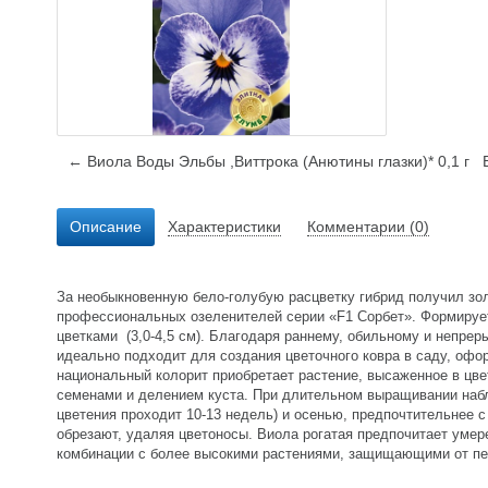
← Виола Воды Эльбы ,Виттрока (Анютины глазки)* 0,1 г
Описание
Характеристики
Комментарии (0)
За необыкновенную бело-голубую расцветку гибрид получил зол
профессиональных озеленителей серии «F1 Сорбет». Формируе
цветками (3,0-4,5 см). Благодаря раннему, обильному и непрер
идеально подходит для создания цветочного ковра в саду, офо
национальный колорит приобретает растение, высаженное в цве
семенами и делением куста. При длительном выращивании набл
цветения проходит 10-13 недель) и осенью, предпочтительнее с
обрезают, удаляя цветоносы. Виола рогатая предпочитает умер
комбинации с более высокими растениями, защищающими от пер