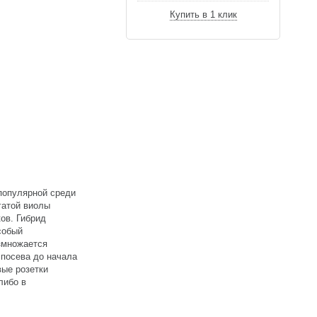
Купить в 1 клик
популярной среди
гатой виолы
ков. Гибрид
собый
азмножается
 посева до начала
вые розетки
либо в