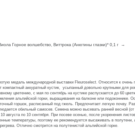
Виола Горное волшебство, Виттрока (Анютины глазки)* 0,1 г →
отую медаль международной выставки Fleuroselect. Относится к очень 
т компактный аккуратный кустик, усыпанный довольно крупными для ро
ывному цветению, с мая по сентябрь на кустике распускается до 60 цвет
рмления альпийской горки, выращивания на балконе или подоконнике. О
точный горшок, расписанный под гжель. Предпочитает легкую почву. Р
юдается обильный самосев. Семена можно высевать ранней весной (от
 10 августа по 10 сентября. При посеве осенью, после укоренения листо
енные температуры, поэтому ее рекомендуется высаживать в полутени, 
егрева. Отлично смотрится на полутенистой альпийской горке.