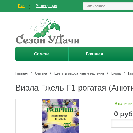
Вход
Регистрация
Семена
Главная
Главная
/
Семена
/
Цветы и декоративные растения
/
Виола
/
Га
Виола Гжель F1 рогатая (Анюти
В наличии
0
руб