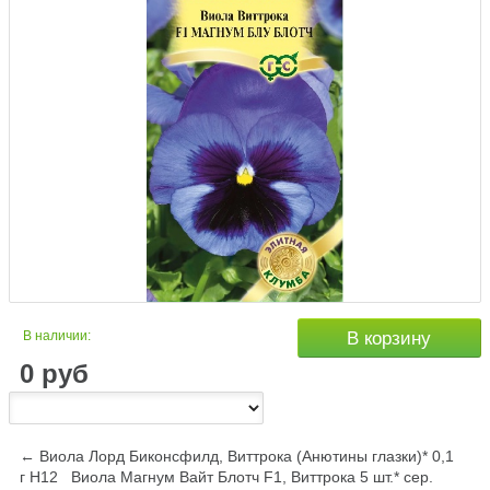
В наличии:
В корзину
0
руб
← Виола Лорд Биконсфилд, Виттрока (Анютины глазки)* 0,1
г Н12
Виола Магнум Вайт Блотч F1, Виттрока 5 шт.* сер.