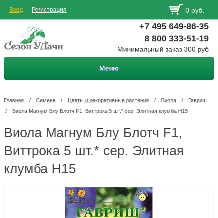
Вход
Регистрация
0 руб.
+7 495 649-86-35
8 800 333-51-19
Минимальный заказ 300 руб
Меню
Главная
/
Семена
/
Цветы и декоративные растения
/
Виола
/
Гавриш
/
Виола Магнум Блу Блотч F1, Виттрока 5 шт.* сер. Элитная клумба Н15
Виола Магнум Блу Блотч F1,
Виттрока 5 шт.* сер. Элитная
клумба Н15