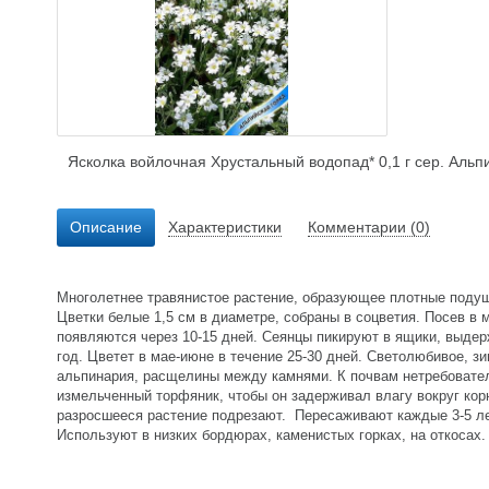
Ясколка войлочная Хрустальный водопад* 0,1 г сер. Аль
Описание
Характеристики
Комментарии (0)
Многолетнее травянистое растение, образующее плотные подушк
Цветки белые 1,5 см в диаметре, собраны в соцветия. Посев в 
появляются через 10-15 дней. Сеянцы пикируют в ящики, выдер
год. Цветет в мае-июне в течение 25-30 дней. Светолюбивое, з
альпинария, расщелины между камнями. К почвам нетребовате
измельченный торфяник, чтобы он задерживал влагу вокруг кор
разросшееся растение подрезают. Пересаживают каждые 3-5 лет
Используют в низких бордюрах, каменистых горках, на откосах.