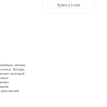
Купить в 1 клик
линейные, мелкие.
о осенью. Всходы
ветают на второй
дножье
авляют
лишком
 рано весной.