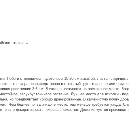
пийская горка →
и. Побеги стелющиеся, цветоносы 15-20 см высотой. Листья сидячие, 
марте в теплицы, непосредственно в открытый грунт в апреле или поздн
живая расстояние 3-5 см. В июле высаживают на постоянное место. Зац
имостойкое, засухоустойчивое растение. Лучшее место для ясколки - по
льна, но предпочитает хорошо дренированные. В каменистую почву доб
ней. Чем беднее почва и жарче место, тем меньше требуется ухода. С
, иначе декоративность покрова снижается. Деление кустов производят