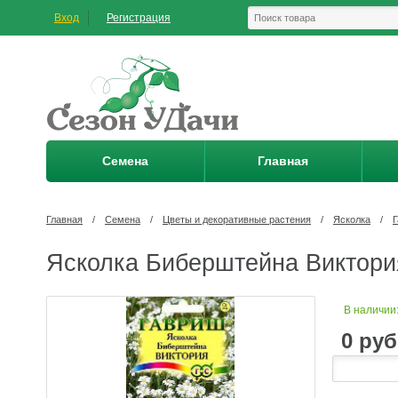
Вход
Регистрация
Семена
Главная
Главная
/
Семена
/
Цветы и декоративные растения
/
Ясколка
/
Ясколка Биберштейна Виктория*
В наличии
0
руб