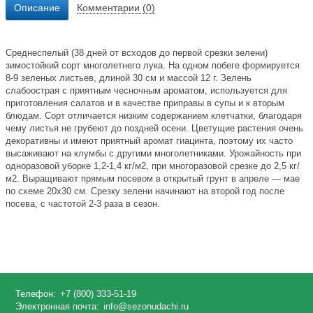
Описание
Комментарии (0)
Среднеспелый (38 дней от всходов до первой срезки зелени)
зимостойкий сорт многолетнего лука. На одном побеге формируется
8-9 зеленых листьев, длиной 30 см и массой 12 г. Зелень
слабоострая с приятным чесночным ароматом, используется для
приготовления салатов и в качестве приправы в супы и к вторым
блюдам. Сорт отличается низким содержанием клетчатки, благодаря
чему листья не грубеют до поздней осени. Цветущие растения очень
декоративны и имеют приятный аромат гиацинта, поэтому их часто
высаживают на клумбы с другими многолетниками. Урожайность при
одноразовой уборке 1,2-1,4 кг/м2, при многоразовой срезке до 2,5 кг/
м2. Выращивают прямым посевом в открытый грунт в апреле — мае
по схеме 20х30 см. Срезку зелени начинают на второй год после
посева, с частотой 2-3 раза в сезон.
Телефон:
+7 (800) 333-51-19
Электронная почта:
info@sezonudachi.ru