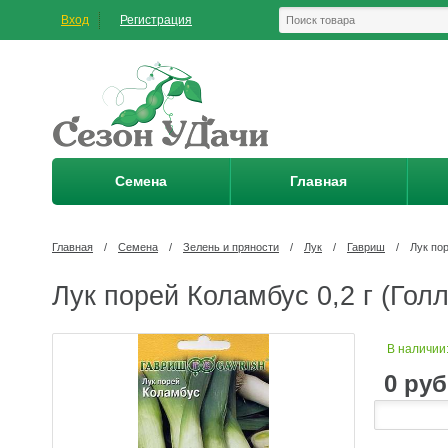
Вход
Регистрация
Семена
Главная
Главная
/
Семена
/
Зелень и пряности
/
Лук
/
Гавриш
/
Лук пор
Лук порей Коламбус 0,2 г (Гол
В наличии
0
руб