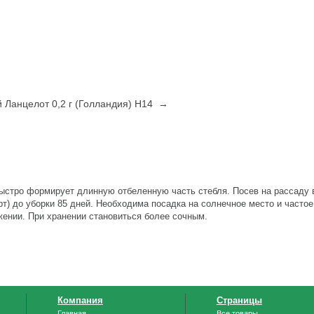
й Ланцелот 0,2 г (Голландия) Н14 →
быстро формирует длинную отбеленную часть стебля. Посев на рассаду 
т) до уборки 85 дней. Необходима посадка на солнечное место и частое
жении. При хранении становиться более сочным.
Компания
Страницы
Главная
Все товары