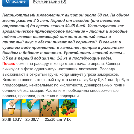
Описание
Комментарии (0)
Неприхотливый многолетник высотой около 60 см. На одном
месте растет 3-5 лет. Период от всходов (или весеннего
отрастания) до срезки зелени 40-45 дней. Используется как
ароматическое пряновкусовое растение – листья и молодые
побеги имеют освежающий лимонно-мятный запах и
приятный вкус с лёгкой пикантной горчинкой. В свежем и
сушеном виде применяют в качестве приправ к различным
блюдам и добавок в напитки. Урожайность зеленой массы –
0,5 кг в первый год жизни, 1-2 кг в последующие годы.
Посев:
семян на рассаду в конце марта-начале апреля. Сеянцы
пикируют в фазе одного-двух настоящих листочков. Рассаду
высаживают в открытый грунт, когда минует угроза заморозков.
Возможен посев в открытый грунт в мае на глубину 0,5-1 см. Требует
плодородных, нейтральных по кислотности, дренированных почв и
солнечной экспозиции. Растениям необходимы своевременные
поливы, прополки, рыхления и подкормки.
20.III-10.IV 25-30.V 25х30 cm V-IX