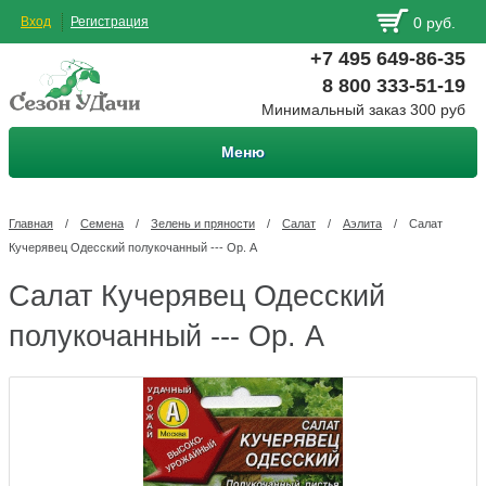
Вход
Регистрация
0 руб.
+7 495 649-86-35
8 800 333-51-19
Минимальный заказ 300 руб
Меню
Главная
/
Семена
/
Зелень и пряности
/
Салат
/
Аэлита
/
Салат
Кучерявец Одесский полукочанный --- Ор. А
Салат Кучерявец Одесский
полукочанный --- Ор. А