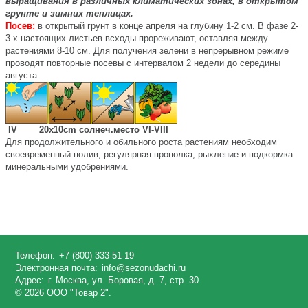
выращивания в различных климатических зонах, в открытом
грунте и зимних теплицах.
Посев:
в открытый грунт в конце апреля на глубину 1-2 см. В фазе 2-
3-х настоящих листьев всходы прореживают, оставляя между
растениями 8-10 см. Для получения зелени в непрерывном режиме
проводят повторные посевы с интервалом 2 недели до середины
августа.
IV 20х10cm солнеч.место VI-VIII
Для
продолжительного и обильного роста
растениям необходим
своевременный полив, регулярная прополка, рыхление и подкормка
минеральными удобрениями.
Телефон:
+7 (800) 333-51-19
Электронная почта:
info@sezonudachi.ru
Адрес:
г. Москва, ул. Боровая, д. 7, стр. 30
© 2026 ООО "Товар 2".