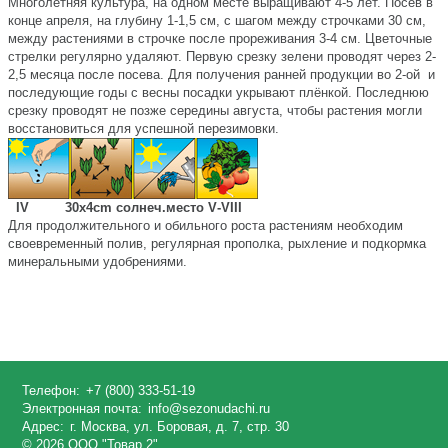
Многолетняя культура, на одном месте выращивают 4-5 лет. Посев в
конце апреля, на глубину 1-1,5 см, с шагом между строчками 30 см,
между растениями в строчке после прореживания 3-4 см. Цветочные
стрелки регулярно удаляют. Первую срезку зелени проводят через 2-
2,5 месяца после посева. Для получения ранней продукции во 2-ой и
последующие годы с весны посадки укрывают плёнкой. Последнюю
срезку проводят не позже середины августа, чтобы растения могли
восстановиться для успешной перезимовки.
IV 30х
4
cm солнеч.место V
-VIII
Для
продолжительного
и обильного
роста
растениям необходим
своевременный полив, регулярная прополка, рыхление и подкормка
минеральными удобрениями.
Телефон:
+7 (800) 333-51-19
Электронная почта:
info@sezonudachi.ru
Адрес:
г. Москва, ул. Боровая, д. 7, стр. 30
© 2026 ООО "Товар 2".