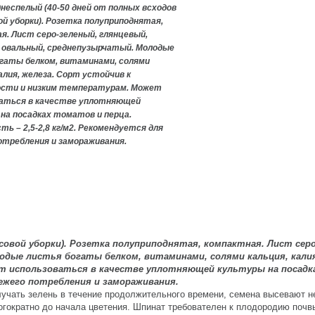
неспелый (40-50 дней от полных всходов
ой уборки). Розетка полуприподнятая,
я. Лист серо-зеленый, глянцевый,
 овальный, среднепузырчатый. Молодые
гаты белком, витаминами, солями
калия, железа. Сорт устойчив к
сти и низким температурам. Может
ваться в качестве уплотняющей
на посадках томатов и перца.
ть – 2,5-2,8
кг/м2
. Рекомендуется для
отребления и замораживания.
ссовой уборки). Розетка полуприподнятая, компактная. Лист серо
дые листья богаты белком, витаминами, солями кальция, калия
т использоваться в качестве уплотняющей культуры на посадк
вежего потребления и замораживания.
олучать зелень
в течение продолжительного времени, семена высевают не
огократно до начала цветения. Шпинат требователен к плодородию почв