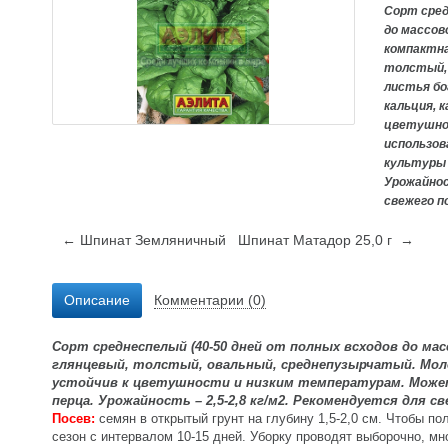
Сорт сред
до массов
компактна
толстый,
листья бо
кальция, 
цветушно
использо
культуры 
Урожайнос
свежего п
← Шпинат Земляничный
Шпинат Матадор 25,0 г →
Описание
Комментарии (0)
Сорт среднеспелый (40-50 дней от полных всходов до ма
глянцевый, толстый, овальный, среднепузырчатый. Моло
устойчив к цветушности и низким температурам. Може
перца. Урожайность – 2,5-2,8
кг/м2
. Рекомендуется для с
Посев:
семян в открытый грунт на глубину 1,5-2,0 см. Чтобы п
сезон с интервалом 10-15 дней. Уборку проводят выборочно, мн