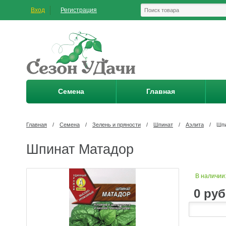
Вход
Регистрация
Семена
Главная
Главная
/
Семена
/
Зелень и пряности
/
Шпинат
/
Аэлита
/
Шпи
Шпинат Матадор
В наличии
0
руб