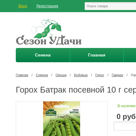
Вход
Регистрация
Семена
Главная
Главная
/
Семена
/
Овощи
/
Бобовые
/
Горох
/
Гавриш
/
Гор
Горох Батрак посевной 10 г с
В наличии
0
руб