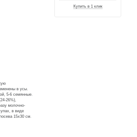
Купить в 1 клик
кую
зменены в усы.
ой, 5-6 семянные.
(24-26%),
фазу молочно-
упах, в виде
посева 15x30 см.