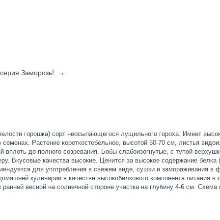
г серия Заморозь! →
спелости горошка) сорт неосыпающегося лущильного гороха. Имеет высо
семенах. Растение короткостебельное, высотой 50-70 см, листья видои
 вплоть до полного созревания. Бобы слабоизогнутые, с тупой верхушк
ру. Вкусовые качества высокие. Ценится за высокое содержание белка 
омендуется для употребления в свежем виде, сушки и замораживания в 
домашней кулинарии в качестве высокобелкового компонента питания в с
в ранней весной на солнечной стороне участка на глубину 4-6 см. Схема 