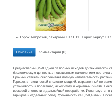
← Горох Амброзия, сахарный 10 г Н11
Горох Беркут 10 
Описание
Комментарии (0)
Среднеспелый (75-80 дней от полных всходов до технической 
биологическую ценность.с повышенным накоплением протеина в 
Прочный стебель обеспечивает полную неполегаемость растений
Горошек в технической спелости гладкий, выравненный по разме
устойчивость к полеганию, аскохитозу и корневым гнилям. Рек
восковой спелости и дальнейшей переработки. Используется в 
гарниров и отдельных блюд. Урожайность ка 0,2-0,4 кг/м2. Посе