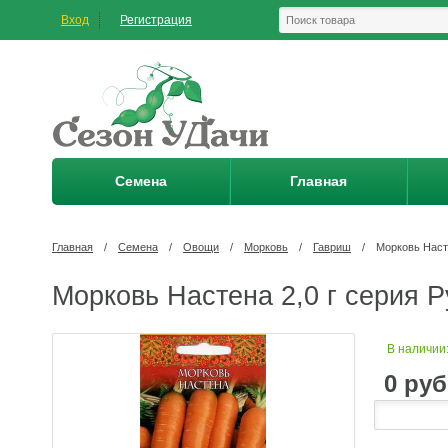
Вход
Регистрация
Семена
Главная
Главная
/
Семена
/
Овощи
/
Морковь
/
Гавриш
/
Морковь Насте
Морковь Настена 2,0 г серия Р
В наличии
0
руб