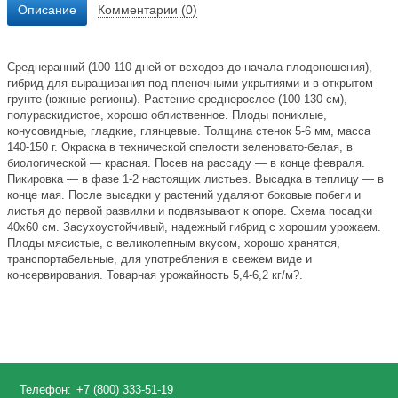
Описание
Комментарии (0)
Среднеранний (100-110 дней от всходов до начала плодоношения),
гибрид для выращивания под пленочными укрытиями и в открытом
грунте (южные регионы). Растение среднерослое (100-130 см),
полураскидистое, хорошо облиственное. Плоды пониклые,
конусовидные, гладкие, глянцевые. Толщина стенок 5-6 мм, масса
140-150 г. Окраска в технической спелости зеленовато-белая, в
биологической — красная. Посев на рассаду — в конце февраля.
Пикировка — в фазе 1-2 настоящих листьев. Высадка в теплицу — в
конце мая. После высадки у растений удаляют боковые побеги и
листья до первой развилки и подвязывают к опоре. Схема посадки
40x60 см. Засухоустойчивый, надежный гибрид с хорошим урожаем.
Плоды мясистые, с великолепным вкусом, хорошо хранятся,
транспортабельные, для употребления в свежем виде и
консервирования. Товарная урожайность 5,4-6,2 кг/м?.
Телефон:
+7 (800) 333-51-19