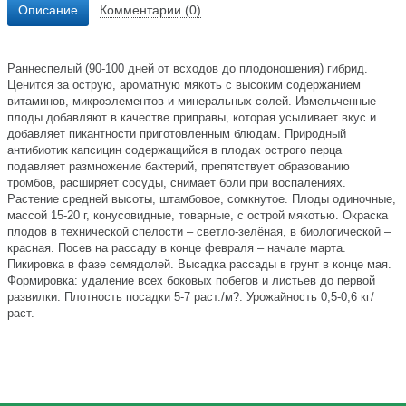
Описание
Комментарии (0)
Раннеспелый (90-100 дней от всходов до плодоношения) гибрид.
Ценится за острую, ароматную мякоть с высоким содержанием
витаминов, микроэлементов и минеральных солей. Измельченные
плоды добавляют в качестве приправы, которая усыливает вкус и
добавляет пикантности приготовленным блюдам. Природный
антибиотик капсицин содержащийся в плодах острого перца
подавляет размножение бактерий, препятствует образованию
тромбов, расширяет сосуды, снимает боли при воспалениях.
Растение средней высоты, штамбовое, сомкнутое. Плоды одиночные,
массой 15-20 г, конусовидные, товарные, с острой мякотью. Окраска
плодов в технической спелости – светло-зелёная, в биологической –
красная. Посев на рассаду в конце февраля – начале марта.
Пикировка в фазе семядолей. Высадка рассады в грунт в конце мая.
Формировка: удаление всех боковых побегов и листьев до первой
развилки. Плотность посадки 5-7 раст./м?. Урожайность 0,5-0,6 кг/
раст.