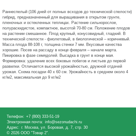
Раннеспелый (106 дней от полных всходов до технической спелости)
гибрид, предназначенный для выращивания в открытом грунте,
пленочных и остекленных теплицах. Растение сильнорослое,
полураскидистое, компактное, высотой 70-80 см. Положение плодов
на растении смешанное. Плод крупный, конусовидный, гладкий. В
технической спелости - фиолетовый, в биологической – коричневый.
Масса плода 88-108 г, толщина стенки 7 мм. Вкусовые качества
хорошие. Посев на рассаду в конце февраля – начале марта.
Пикировка в фазе семядолей. Высадка в грунт в конце мая.
Формировка: удаление всех боковых побегов и листьев до первой
развилки. Отличается высокой урожайностью, дружной отдачей
урожая. Схема посадки 40 x 60 см. Урожайность в среднем около 4
кг/м2, максимальная до 9 кг/м2
Телефон:
+7 (800) 333-51-19
Электронная почта:
info@sezonudachi.ru
Адрес:
г. Москва, ул. Боровая, д. 7, стр. 30
© 2026 ООО "Товар 2".