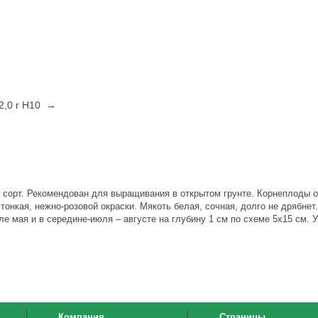
2,0 г Н10 →
и) сорт. Рекомендован для выращивания в открытом грунте. Корнеплоды 
тонкая, нежно-розовой окраски. Мякоть белая, сочная, долго не дрябнет
але мая и в середине-июля – августе на глубину 1 см по схеме 5x15 см. 
Компания
Страницы