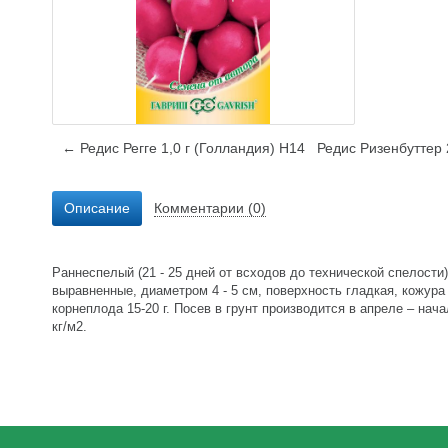
← Редис Регге 1,0 г (Голландия) Н14
Редис Ризенбуттер 
Описание
Комментарии (0)
Раннеспелый (21 - 25 дней от всходов до технической спелост
выравненные, диаметром 4 - 5 см, поверхность гладкая, кожура 
корнеплода 15-20 г. Посев в грунт производится в апреле – нач
кг/м2.