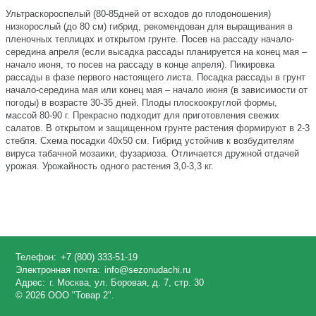
Ультраскороспелый (80-85дней от всходов до плодоношения)
низкорослый (до 80 см) гибрид, рекомендован для выращивания в
пленочных теплицах и открытом грунте. Посев на рассаду начало-
середина апреля (если высадка рассады планируется на конец мая –
начало июня, то посев на рассаду в конце апреля). Пикировка
рассады в фазе первого настоящего листа. Посадка рассады в грунт
начало-середина мая или конец мая – начало июня (в зависимости от
погоды) в возрасте 30-35 дней. Плоды плоскоокруглой формы,
массой 80-90 г. Прекрасно подходит для приготовления свежих
салатов. В открытом и защищенном грунте растения формируют в 2-3
стебля. Схема посадки 40х50 см. Гибрид устойчив к возбудителям
вируса табачной мозаики, фузариоза. Отличается дружной отдачей
урожая. Урожайность одного растения 3,0-3,3 кг.
Телефон:
+7 (800) 333-51-19
Электронная почта:
info@sezonudachi.ru
Адрес:
г. Москва, ул. Боровая, д. 7, стр. 30
© 2026 ООО "Товар 2".