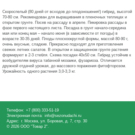
Скороспелый (80 дней от всходов до плодоношения!) гибрид, высотой
70-80 см. Рекомендован для выращивания в пленочных теплицах и
открытом грунте. Посев на рассаду в апреле. Пикировка рассады в
фазе первого настоящего листа. Посадка в грунт начало-середина
мая или конец мая – начало июня (в зависимости от погоды) в
возрасте 30-35 дней. Плоды плоскоокруглой формы, массой 80-90 г,
очень вкусные, сладкие. Прекрасно подходят для приготовления
свежих летних салатов. В открытом и защищенном грунте растения
формируют в 2-3 стебля. Схема посадки 40х50 см. Гибрид устойчив к
возбудителям вируса табачной мозаики, фузариоза. Отличается
дружной отдачей урожая, до массового поражения фитофторозом.
Урожайность одного растения 3,0-3,3 кг.
Телефон:
+7 (800) 333-51-19
Электронная почта:
info@sezonudachi.ru
Адрес:
г. Москва, ул. Боровая, д. 7, стр. 30
© 2026 ООО "Товар 2".