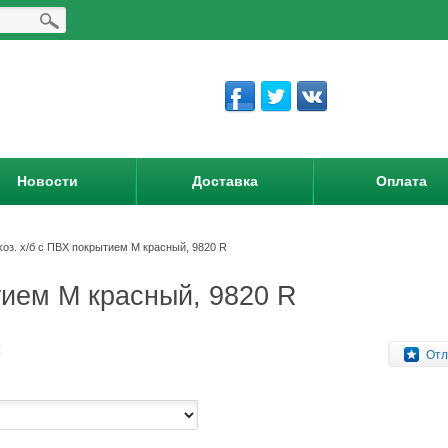
Новости
Доставка
Оплата
хоз. х/б с ПВХ покрытием М красный, 9820 R
тием М красный, 9820 R
:
Отл