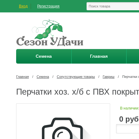
Вход
Регистрация
Семена
Главная
Главная
/
Семена
/
Сопутствующие товары
/
Гавриш
/
Перчатки 
Перчатки хоз. х/б с ПВХ покры
В наличии
0
руб