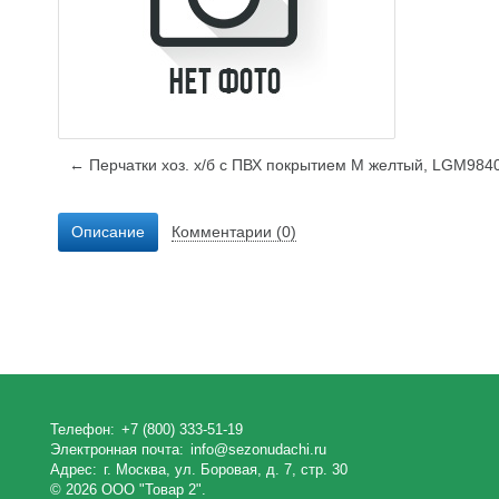
← Перчатки хоз. х/б с ПВХ покрытием М желтый, LGM984
Описание
Комментарии (0)
Телефон:
+7 (800) 333-51-19
Электронная почта:
info@sezonudachi.ru
Адрес:
г. Москва, ул. Боровая, д. 7, стр. 30
© 2026 ООО "Товар 2".