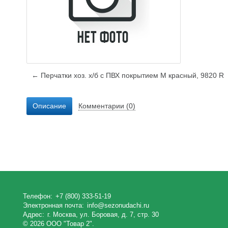
← Перчатки хоз. х/б с ПВХ покрытием М красный, 9820 R
Описание
Комментарии (0)
Телефон:
+7 (800) 333-51-19
Электронная почта:
info@sezonudachi.ru
Адрес:
г. Москва, ул. Боровая, д. 7, стр. 30
© 2026 ООО "Товар 2".