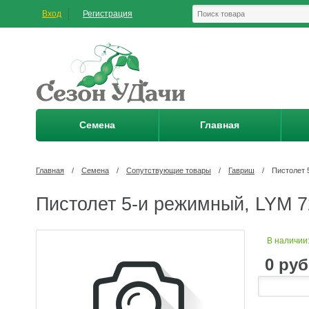
Вход
Регистрация
Семена
Главная
Главная
/
Семена
/
Сопутствующие товары
/
Гавриш
/
Пистолет 
Пистолет 5-и режимный, LYM 
В наличии
0
руб