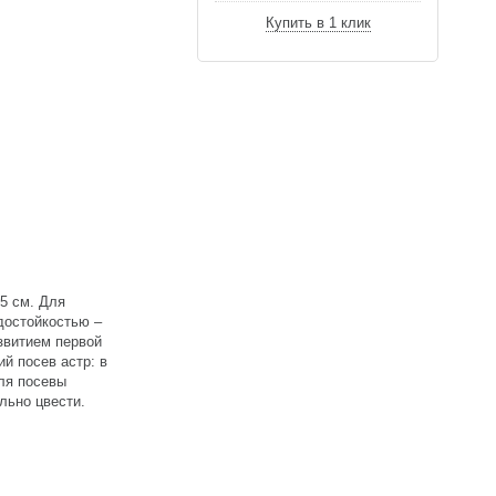
Купить в 1 клик
5 см. Для
достойкостью –
звитием первой
й посев астр: в
еля посевы
льно цвести.