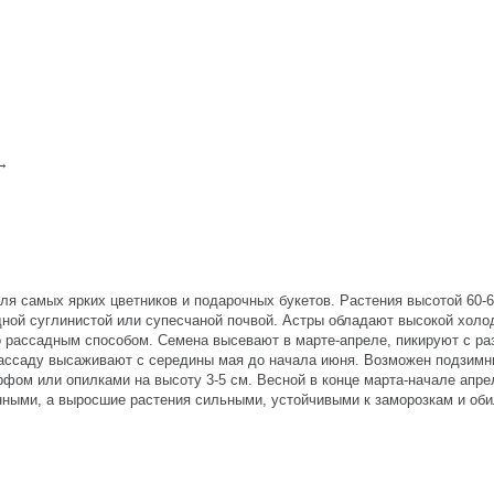
 →
ля самых ярких цветников и подарочных букетов. Растения высотой 60-6
ной суглинистой или супесчаной почвой. Астры обладают высокой холо
о рассадным способом. Семена высевают в марте-апреле, пикируют с ра
рассаду высаживают с середины мая до начала июня. Возможен подзимни
рфом или опилками на высоту 3-5 см. Весной в конце марта-начале апр
нными, а выросшие растения сильными, устойчивыми к заморозкам и оби