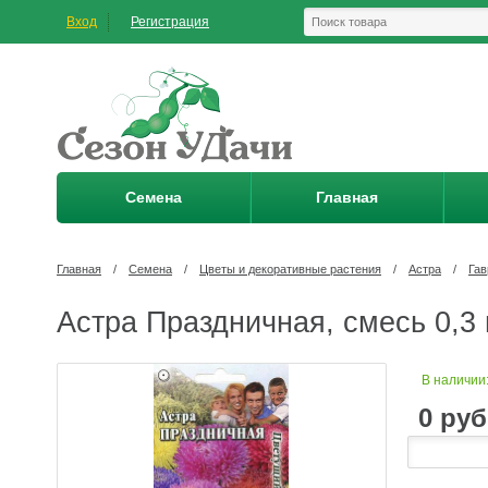
Вход
Регистрация
Семена
Главная
Главная
/
Семена
/
Цветы и декоративные растения
/
Астра
/
Га
Астра Праздничная, смесь 0,3 
В наличии
0
руб