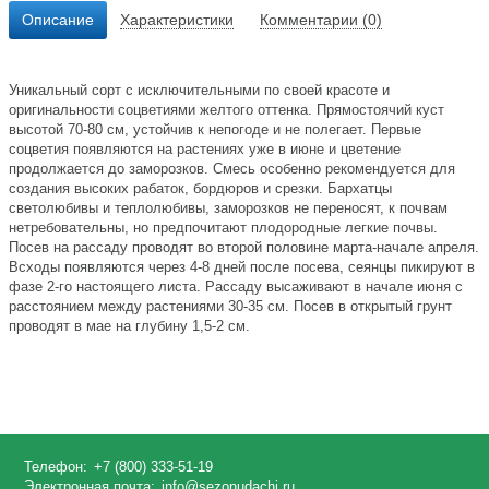
Описание
Характеристики
Комментарии (0)
Уникальный сорт с исключительными по своей красоте и
оригинальности соцветиями желтого оттенка. Прямостоячий куст
высотой 70-80 см, устойчив к непогоде и не полегает. Первые
соцветия появляются на растениях уже в июне и цветение
продолжается до заморозков. Смесь особенно рекомендуется для
создания высоких рабаток, бордюров и срезки. Бархатцы
светолюбивы и теплолюбивы, заморозков не переносят, к почвам
нетребовательны, но предпочитают плодородные легкие почвы.
Посев на рассаду проводят во второй половине марта-начале апреля.
Всходы появляются через 4-8 дней после посева, сеянцы пикируют в
фазе 2-го настоящего листа. Рассаду высаживают в начале июня с
расстоянием между растениями 30-35 см. Посев в открытый грунт
проводят в мае на глубину 1,5-2 см.
Телефон:
+7 (800) 333-51-19
Электронная почта:
info@sezonudachi.ru