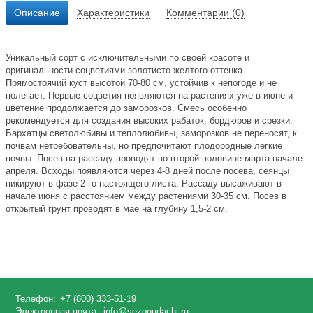
Описание
Характеристики
Комментарии (0)
Уникальный сорт с исключительными по своей красоте и
оригинальности соцветиями золотисто-желтого оттенка.
Прямостоячий куст высотой 70-80 см, устойчив к непогоде и не
полегает. Первые соцветия появляются на растениях уже в июне и
цветение продолжается до заморозков. Смесь особенно
рекомендуется для создания высоких рабаток, бордюров и срезки.
Бархатцы светолюбивы и теплолюбивы, заморозков не переносят, к
почвам нетребовательны, но предпочитают плодородные легкие
почвы. Посев на рассаду проводят во второй половине марта-начале
апреля. Всходы появляются через 4-8 дней после посева, сеянцы
пикируют в фазе 2-го настоящего листа. Рассаду высаживают в
начале июня с расстоянием между растениями 30-35 см. Посев в
открытый грунт проводят в мае на глубину 1,5-2 см.
Телефон:
+7 (800) 333-51-19
Электронная почта:
info@sezonudachi.ru