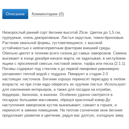
Описание
Комментарии (0)
Низкорослый ранний сорт бегонии высотой 25см. Цветки до 1,5 см,
пурпурные, очень декоративные. Листья округлые, темно-бронзовые.
Растение овальной формы, густоветвящееся, с высокой
устойчивостью к неблагоприятным факторам внешней среды.
Обильно цветет в течении всего сезона до самых заморозков. Семена
высевают в конце декабря-начале марта, не заделывая, в неглубокие
ящики с просеянной смесью листовой земли, торфа или песка (2:1:1).
Посевы содержат под стеклом и до первой пикировки равномерно
увлажняют теплой водой с поддона. Пикируют в стадии 2-3
настоящих листочков. Бегонии хорошо переносят пересадку в любом
возрасте, но при этом надо оберегать их хрупкие листья. Используют
для озеленения интерьеров, а также для посадки на клумбах,
бордюрах, балконах, в вазонах. Особенно удачно смотрится в
посадках большими массивами, образуя красочный ковер.До
наступления заморозков кустик выкапывают, сажают в горшок, и
переносят в зимнее помещение. На теплом солнечном окне бегония
продолжает развитие и цветение, радуя вас долгую, холодную зиму.