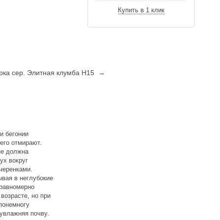
Купить в 1 клик
ирка сер. Элитная клумба Н15 →
и бегонии
его отмирают.
не должна
ух вокруг
черенками.
вая в неглубокие
 равномерно
возрасте, но при
 понемногу
 увлажняя почву.