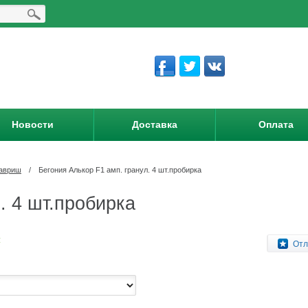
Новости
Доставка
Оплата
авриш
/
Бегония Алькор F1 амп. гранул. 4 шт.пробирка
. 4 шт.пробирка
:
Отл