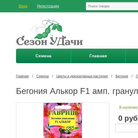
Вход
Регистрация
Семена
Главная
Главная
/
Семена
/
Цветы и декоративные растения
/
Бегония
/
Г
Бегония Алькор F1 амп. гранул
В наличии
0
руб