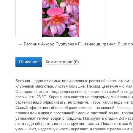
← Бегония Аккорд Пурпурная F1 вечноцв. гранул. 5 шт. п
Описание
Комментарии (0)
Бегония – одно из самых великолепных растений в комнатном ц
клубневой мясистые, листья большие. Период цветения – с мая 
Она предпочитает плодородные почвы, со слегка кислой реакци
превышать 23 °C. Хорошо отзывается на подкормку минеральны
растений надо опрыскивать, но следите, чтобы капли воды не 
Самый эффективный способ размножения – семенной. Посевы пр
плошки или ящики с просеянной смесью листовой земли, торфа 
увлажняют теплой водой с поддона. Пикируют в стадии 2-3 нас
этом надо оберегать их очень хрупкие листья. После того как 
уменьшают, надземную часть обрезают, а горшок с растением х