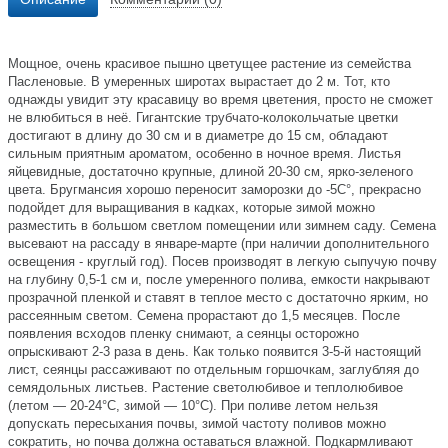
Мощное, очень красивое пышно цветущее растение из семейства
Пасленовые. В умеренных широтах вырастает до 2 м. Тот, кто
однажды увидит эту красавицу во время цветения, просто не сможет
не влюбиться в неё. Гигантские трубчато-колокольчатые цветки
достигают в длину до 30 см и в диаметре до 15 см, обладают
сильным приятным ароматом, особенно в ночное время. Листья
яйцевидные, достаточно крупные, длиной 20-30 см, ярко-зеленого
цвета. Бругмансия хорошо переносит заморозки до -5С°, прекрасно
подойдет для выращивания в кадках, которые зимой можно
разместить в большом светлом помещении или зимнем саду. Семена
высевают на рассаду в январе-марте (при наличии дополнительного
освещения - круглый год). Посев производят в легкую сыпучую почву
на глубину 0,5-1 см и, после умеренного полива, емкости накрывают
прозрачной пленкой и ставят в теплое место с достаточно ярким, но
рассеянным светом. Семена прорастают до 1,5 месяцев. После
появления всходов пленку снимают, а сеянцы осторожно
опрыскивают 2-3 раза в день. Как только появится 3-5-й настоящий
лист, сеянцы рассаживают по отдельным горшочкам, заглубляя до
семядольных листьев. Растение светолюбивое и теплолюбивое
(летом — 20-24°С, зимой — 10°С). При поливе летом нельзя
допускать пересыхания почвы, зимой частоту поливов можно
сократить, но почва должна оставаться влажной. Подкармливают